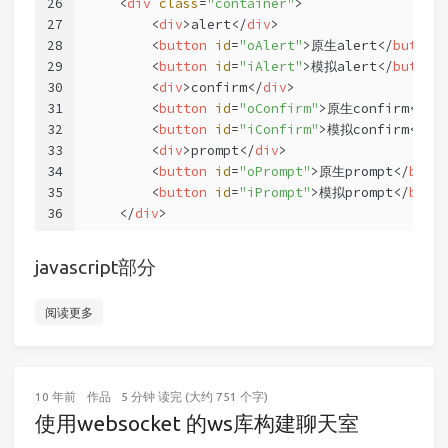
26
<
div
class
=
"container"
>
27
<
div
>
alert
</
div
>
28
<
button
id
=
"oAlert"
>
原生alert
</
button
29
<
button
id
=
"iAlert"
>
模拟alert
</
button
30
<
div
>
confirm
</
div
>
31
<
button
id
=
"oConfirm"
>
原生confirm
</
bu
32
<
button
id
=
"iConfirm"
>
模拟confirm
</
bu
33
<
div
>
prompt
</
div
>
34
<
button
id
=
"oPrompt"
>
原生prompt
</
butt
35
<
button
id
=
"iPrompt"
>
模拟prompt
</
butt
36
</
div
>
javascript部分
阅读更多
10 年前
作品
5 分钟 读完 (大约 751 个字)
使用websocket 的ws库构建聊天室