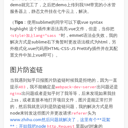
demo就完工了，之后把demo上传到我1M带宽的小水管
服务器上，静态文件挂在七牛云上，解决。
（
Tips
：使用sublime的同学可以下载vue syntax
highlight 这个插件来语法高亮.vue文件，但是，当你把
时，emmet语法会失效，我的
<style>加上lang="sass "
解决方式是sublime右下角暂时更改语法模式为html，另
外格式化.vue代码用HTML-CSS-JS Prettify插件并在其配
置文件中加上vue即可）。
图片防盗链
当我遇到知乎日报图片防盗链时候我是拒绝的，因为一直
提示
，我不能确定是
出问题还是
403
webpack-dev-server
出问题或者是知乎封了我等等，后来发现如果我挂
nginx
上ss，或者直接本地打开项目文件，图片是能正常打开
的，然后我就意识到是防盗链问题，我的解决方式是用
node来转发这些图片并更改请求
头为
referer
www.zhihu.com然后问题就解决了，这里有个**花絮
**：开始我把node
里面url对象的
http.Request