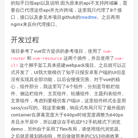
的知乎日报api以及说明 因为原来的api不支持跨域嘛，需
要自己代理这些api并允许跨域，这里我只代理了8个接
口，接口以及参见本项目github的
readme
。之后再用
nginx来反向代理接口。
开发过程
项目参考了vue官方提供的参考项目，使用了
vue-
和
这两个插件，并且使用了
router
vue-resource
vue-
这个脚手架工具来搭建webpack项目。之后就可以正
cli
式开发了，UI我大致模仿了知乎日报安卓客户端的UI但是
没有实现其全部功能，以后会慢慢完善。对于vue的核
心，组件部分，我这里写了6个组件，分别是导航栏组
件、侧边栏组件、主页组件、轮播组件、主题列表组件、
文章组件，考虑到要模仿客户端UI，这里组件样式全是用
sass/css写的。我这里偷懒，响应式布局只写了最外面的
container在屏幕宽度大于640px时候宽度调整为640px
并且水平居中，所以建议在手机或F12手机模式下浏览
demo，另外由于采用了flex布局，请使用现代浏览器。
之后就是规划路由啦，然后做做简单的CSS3动画效果，