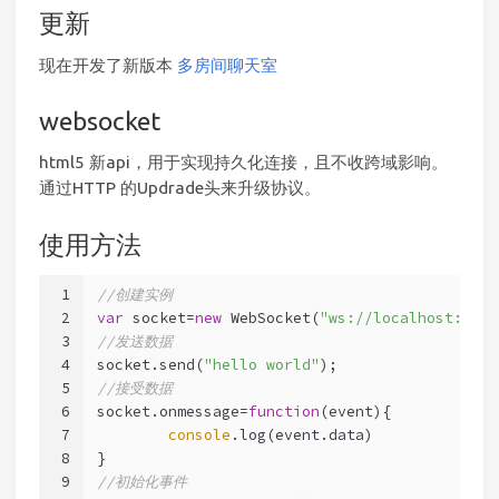
更新
现在开发了新版本
多房间聊天室
websocket
html5 新api，用于实现持久化连接，且不收跨域影响。
通过HTTP 的Updrade头来升级协议。
使用方法
1
//创建实例
2
var
 socket=
new
 WebSocket(
"ws://localhost:xxxx
3
//发送数据
4
socket.send(
"hello world"
);
5
//接受数据
6
socket.onmessage=
function
(
event
)
{
7
console
.log(event.data)
8
}
9
//初始化事件