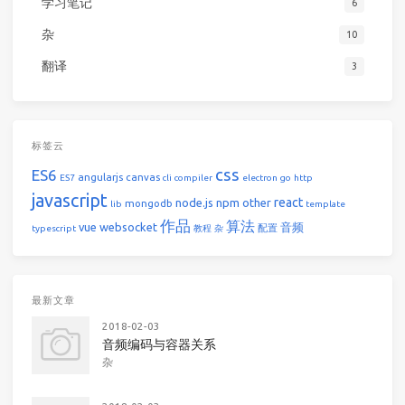
学习笔记
6
杂
10
翻译
3
标签云
css
ES6
angularjs
canvas
ES7
cli
compiler
electron
go
http
javascript
react
node.js
npm
other
mongodb
lib
template
作品
算法
vue
websocket
音频
配置
typescript
教程
杂
最新文章
2018-02-03
音频编码与容器关系
杂