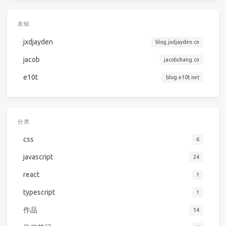
友链
jxdjayden
blog.jxdjayden.cn
jacob
jacobchang.cn
e10t
blog.e10t.net
分类
css
6
javascript
24
react
1
typescript
1
作品
14