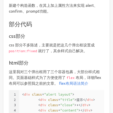
新建个构造函数，在其上加上属性方法来实现 alert、
confirm、prompt功能。
部分代码
css部分
css 部分不多陈述，主要就是把这几个弹出框设置成
就行了，其余样式自己解决。
position:fixed
html部分
这里我对三个弹出框用了三个容器包裹，大部分样式相
同。页面基础样式为了方便使用了
布局，详细flex
flex
布局可以参照我之前的文章。
flex布局语法简介
1
<
div
class
=
"alert layout"
>
2
<
div
class
=
"title"
>
提示
</
div
>
3
<
div
class
=
"close"
>
+
</
div
>
4
<
div
class
=
"content"
>
</
div
>