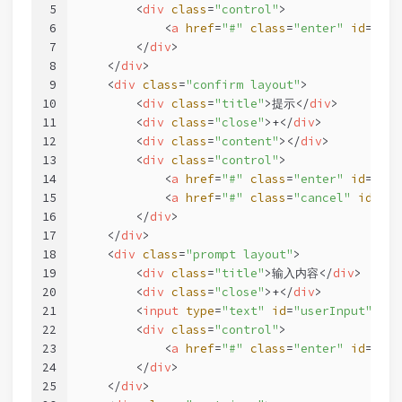
5
<
div
class
=
"control"
>
6
<
a
href
=
"#"
class
=
"enter"
id
=
"ale
7
</
div
>
8
</
div
>
9
<
div
class
=
"confirm layout"
>
10
<
div
class
=
"title"
>
提示
</
div
>
11
<
div
class
=
"close"
>
+
</
div
>
12
<
div
class
=
"content"
>
</
div
>
13
<
div
class
=
"control"
>
14
<
a
href
=
"#"
class
=
"enter"
id
=
"con
15
<
a
href
=
"#"
class
=
"cancel"
id
=
"co
16
</
div
>
17
</
div
>
18
<
div
class
=
"prompt layout"
>
19
<
div
class
=
"title"
>
输入内容
</
div
>
20
<
div
class
=
"close"
>
+
</
div
>
21
<
input
type
=
"text"
id
=
"userInput"
>
22
<
div
class
=
"control"
>
23
<
a
href
=
"#"
class
=
"enter"
id
=
"pro
24
</
div
>
25
</
div
>