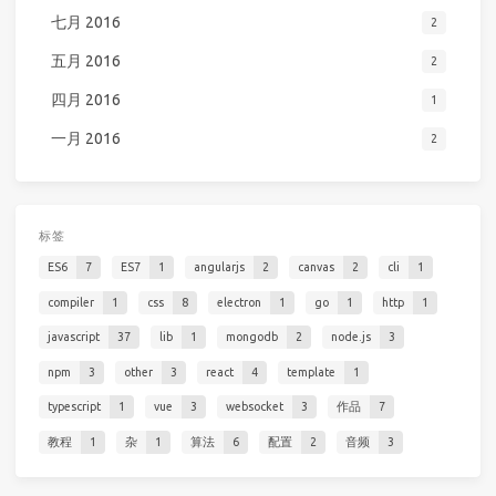
七月 2016
2
五月 2016
2
四月 2016
1
一月 2016
2
标签
ES6
7
ES7
1
angularjs
2
canvas
2
cli
1
compiler
1
css
8
electron
1
go
1
http
1
javascript
37
lib
1
mongodb
2
node.js
3
npm
3
other
3
react
4
template
1
typescript
1
vue
3
websocket
3
作品
7
教程
1
杂
1
算法
6
配置
2
音频
3