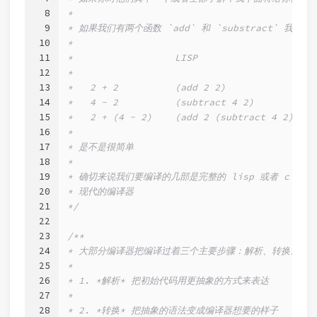
8
*
9
* 如果我们有两个函数 `add` 和 `substract` 我们
10
*
11
*                  LISP                     
12
*
13
*   2 + 2          (add 2 2)                
14
*   4 - 2          (subtract 4 2)           
15
*   2 + (4 - 2)    (add 2 (subtract 4 2))   
16
*
17
* 是不是很简单
18
*
19
* 确切来说我们要编译的几部是完整的 lisp 或者 c 
20
* 现代的编译器
21
*/
22
23
/**
24
* 大部分编译器把编译过着三个主要步骤：解析、转换、生
25
*
26
* 1. *解析* 把初始代码用更抽象的方式来表达
27
*
28
* 2. *转换* 把抽象的语法变成编译器想要的样子