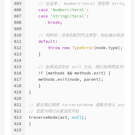
605
// 在这里， NumberLiteral 类型和 String
606
case
'NumberLiteral'
:
607
case
'StringLiteral'
:
608
break
;
609
610
// 同样的，没有匹配到节点类型，则会抛出错误
611
default
:
612
throw
new
TypeError
(node.type);
613
    }
614
615
// 如果其还存在 exit 方法，我们则调用该方法并把 n
616
if
 (methods && methods.exit) {
617
    methods.exit(node, parent);
618
    }
619
}
620
621
// 最后我们调用 tarverserNode 函数并传入 ast 树
622
// 是因为我们从最顶层开始
623
traverseNode(ast, 
null
);
624
}
625