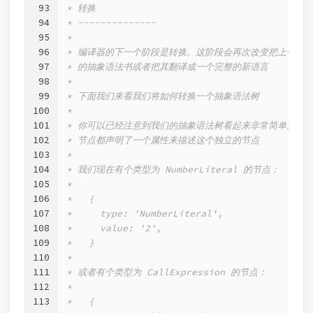
93
* 转换
94
* --------------
95
*
96
* 编译器的下一个阶段是转换。这阶段会再次改变把上一步
97
* 的抽象语法书或者把其翻译成一个完整的新语言
98
*
99
* 下面我们来看我们将如何转换一个抽象语法树
100
*
101
* 你可以已经注意到我们的抽象语法树看起来非常简单。其中每
102
* 节点都声明了一个属性来描述这个独立的节点
103
*
104
* 我们现在有个类型为 NumberLiteral 的节点：
105
*
106
*   {
107
*     type: 'NumberLiteral',
108
*     value: '2',
109
*   }
110
*
111
* 或者有个类型为 CallExpression 的节点：
112
*
113
*   {