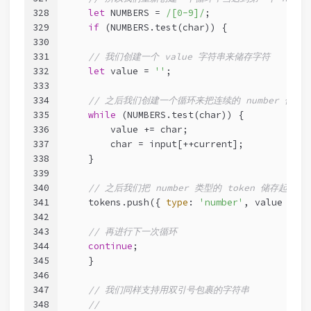
328
let
 NUMBERS = 
/[0-9]/
;
329
if
 (NUMBERS.test(char)) {
330
331
// 我们创建一个 value 字符串来储存字符
332
let
 value = 
''
;
333
334
// 之后我们创建一个循环来把连续的 number 储存在 v
335
while
 (NUMBERS.test(char)) {
336
        value += char;
337
        char = input[++current];
338
    }
339
340
// 之后我们把 number 类型的 token 储存起来
341
    tokens.push({ 
type
: 
'number'
, value });
342
343
// 再进行下一次循环
344
continue
;
345
    }
346
347
// 我们同样支持用双引号包裹的字符串
348
//