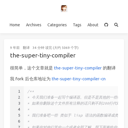
Home
Archives
Categories
Tags
About
9 年前
翻译
34 分钟 读完 (大约 5069 个字)
the-super-tiny-compiler
很简单，这个文章就是
the-super-tiny-compiler
的翻译
我 fork 后仓库地址为
the-super-tiny-compiler-cn
1
/**
2
* 今天我们准备一起写个编译器。但是不是其他的一些编译
3
* 如果你删除这个文件所有注释的话只剩不到200行代码
4
*
5
* 我们准备吧一些 类似于 lisp 语法的函数编译成类似于
6
*
7
* 如果你对他们其中一个或者全部了解，我下面将给你们一