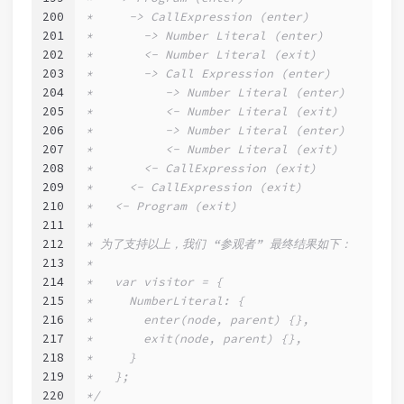
200
*     -> CallExpression (enter)
201
*       -> Number Literal (enter)
202
*       <- Number Literal (exit)
203
*       -> Call Expression (enter)
204
*          -> Number Literal (enter)
205
*          <- Number Literal (exit)
206
*          -> Number Literal (enter)
207
*          <- Number Literal (exit)
208
*       <- CallExpression (exit)
209
*     <- CallExpression (exit)
210
*   <- Program (exit)
211
*
212
* 为了支持以上，我们 “参观者” 最终结果如下：
213
*
214
*   var visitor = {
215
*     NumberLiteral: {
216
*       enter(node, parent) {},
217
*       exit(node, parent) {},
218
*     }
219
*   };
220
*/