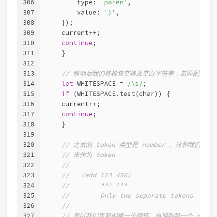
306
        type: 
'paren'
,
307
        value: 
')'
,
308
    });
309
    current++;
310
continue
;
311
    }
312
313
// 移动后我们将检查空格及空白字符串，若匹配到则
314
let
 WHITESPACE = 
/\s/
;
315
if
 (WHITESPACE.test(char)) {
316
    current++;
317
continue
;
318
    }
319
320
// 之后的 token 类型是 number 。这和我们
321
// 来作为 token
322
//
323
//   (add 123 456)
324
//        ^^^ ^^^
325
//        Only two separate tokens
326
//
327
// 所以我们重新创建一个循环，当遇到第一个 numbe