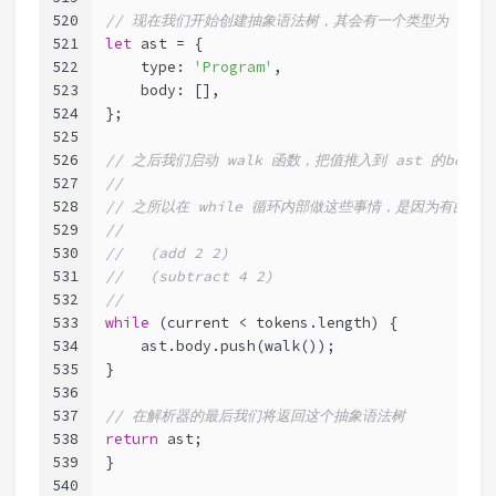
520
// 现在我们开始创建抽象语法树，其会有一个类型为 prog
521
let
 ast = {
522
    type: 
'Program'
,
523
    body: [],
524
};
525
526
// 之后我们启动 walk 函数，把值推入到 ast 的body 
527
//
528
// 之所以在 while 循环内部做这些事情，是因为有的
529
//
530
//   (add 2 2)
531
//   (subtract 4 2)
532
//
533
while
 (current < tokens.length) {
534
    ast.body.push(walk());
535
}
536
537
// 在解析器的最后我们将返回这个抽象语法树
538
return
 ast;
539
}
540