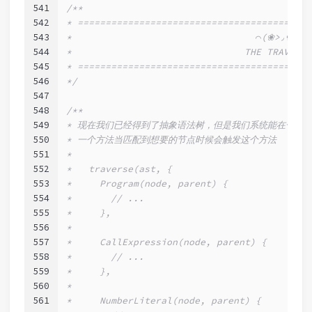
541
/**
542
* ==========================================
543
*                                 ⌒(❀>◞౪◟<❀
544
*                               THE TRAVERSE
545
* ==========================================
546
*/
547
548
/**
549
* 现在我们已经得到了抽象语法树，但是我们系统能在一个 v
550
* 一个方法当匹配到想要的节点时候会触发这个方法
551
*
552
*   traverse(ast, {
553
*     Program(node, parent) {
554
*       // ...
555
*     },
556
*
557
*     CallExpression(node, parent) {
558
*       // ...
559
*     },
560
*
561
*     NumberLiteral(node, parent) {