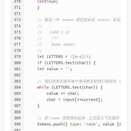
370
continue
;
371
    }
372
373
// 最后一中 token 类型是命名 token，其实是作为
374
//
375
//   (add 2 4)
376
//    ^^^
377
//    Name token
378
//
379
let
 LETTERS = 
/[a-z]/i
;
380
if
 (LETTERS.test(char)) {
381
let
 value = 
''
;
382
383
// 我们讲再次循环每个单词然后把他们储存到 value
384
while
 (LETTERS.test(char)) {
385
        value += char;
386
        char = input[++current];
387
    }
388
389
// 把 name 类型保存起来，之后进入下次循环
390
    tokens.push({ 
type
: 
'name'
, value });
391