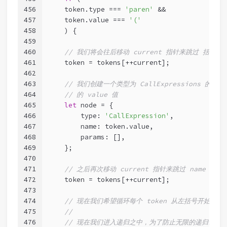
456
    token.type === 
'paren'
 &&
457
    token.value === 
'('
458
    ) {
459
460
// 我们将会往后移动 current 指针来跳过 括号
461
    token = tokens[++current];
462
463
// 我们创建一个类型为 CallExpressions 的基
464
// 的 value 值
465
let
 node = {
466
        type: 
'CallExpression'
,
467
        name: token.value,
468
        params: [],
469
    };
470
471
// 之后再次移动 current 指针来跳过 name toke
472
    token = tokens[++current];
473
474
// 现在我们希望循环每个 token 从左括号开始到右括号
475
//
476
// 现在我们进入递归之中，为了防止无限的递归调用