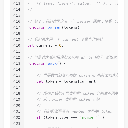
413
*   [{ type: 'paren', value: '(' }, ...]   =
414
*/
415
416
// 好了，我们这里定义一个 parser 函数，接受 token
417
function
parser
(
tokens
) 
{
418
419
// 我们再次用一个 current 变量当作指针
420
let
 current = 
0
;
421
422
// 但是这次我们用递归来代替 while 循环，所以这里我们
423
function
walk
(
) 
{
424
425
// 早函数内部我们根据 current 指针未知来获取 to
426
let
 token = tokens[current];
427
428
// 现在开始把不同类型的 token 分割成不同的代码
429
// 从 number 类型的 token 开始
430
//
431
// 我们检测是否有 number 类型的 token
432
if
 (token.type === 
'number'
) {
433