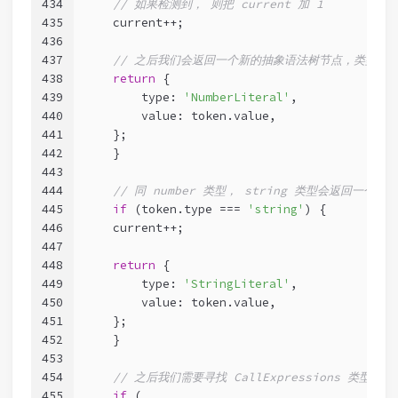
434
// 如果检测到， 则把 current 加 1
435
    current++;
436
437
// 之后我们会返回一个新的抽象语法树节点，类型为 Numb
438
return
 {
439
        type: 
'NumberLiteral'
,
440
        value: token.value,
441
    };
442
    }
443
444
// 同 number 类型， string 类型会返回一个类型
445
if
 (token.type === 
'string'
) {
446
    current++;
447
448
return
 {
449
        type: 
'StringLiteral'
,
450
        value: token.value,
451
    };
452
    }
453
454
// 之后我们需要寻找 CallExpressions 类型
455
if
 (