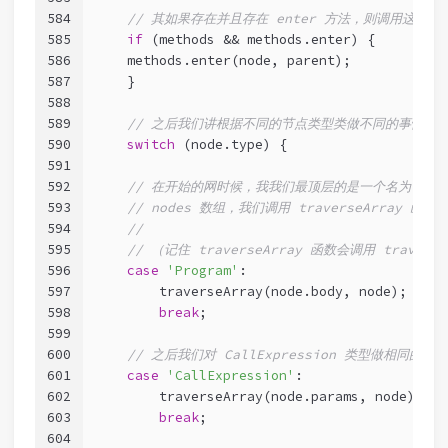
584
// 其如果存在并且存在 enter 方法，则调用这个方法
585
if
 (methods && methods.enter) {
586
    methods.enter(node, parent);
587
    }
588
589
// 之后我们讲根据不同的节点类型类做不同的事情
590
switch
 (node.type) {
591
592
// 在开始的网时候，我我们最顶层的是一个名为 Prog
593
// nodes 数组，我们调用 traverseArray 
594
//
595
// （记住 traverseArray 函数会调用 trav
596
case
'Program'
:
597
        traverseArray(node.body, node);
598
break
;
599
600
// 之后我们对 CallExpression 类型做相同的
601
case
'CallExpression'
:
602
        traverseArray(node.params, node);
603
break
;
604