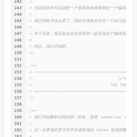
242
*
243
* 但是现在你可以战歌一个更高的角度来概括一个编译器会
244
*
245
* 我已经标书这么多了，现在你准备好去写一个自己的编译
246
*
247
* 开个玩笑，我还是会在这里和你一起完成这个编译器的 :P
248
*
249
* 所以，我们开始吧。。。
250
*/
251
252
/**
253
* ==========================================
254
*                                   (/^▽^)/
255
*                                THE TOKENIZ
256
* ==========================================
257
*/
258
259
/**
260
* 我们开始解析过程的第一阶段，使用 tokenizer 词法
261
*
262
* 这一步要做的是字符串变成每项由 token 组成的数组
263
*