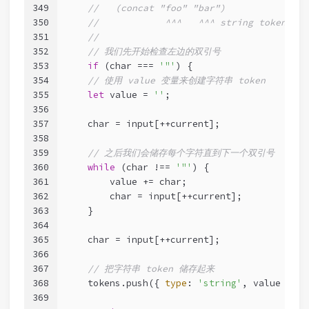
349
//   (concat "foo" "bar")
350
//            ^^^   ^^^ string tokens
351
//
352
// 我们先开始检查左边的双引号
353
if
 (char === 
'"'
) {
354
// 使用 value 变量来创建字符串 token
355
let
 value = 
''
;
356
357
    char = input[++current];
358
359
// 之后我们会储存每个字符直到下一个双引号
360
while
 (char !== 
'"'
) {
361
        value += char;
362
        char = input[++current];
363
    }
364
365
    char = input[++current];
366
367
// 把字符串 token 储存起来
368
    tokens.push({ 
type
: 
'string'
, value });
369