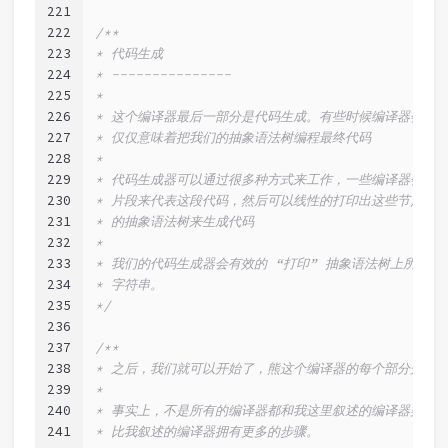
221
222
/**
223
* 代码生成
224
* ---------------
225
*
226
* 这个编译器最后一部分是代码生成。有些时候编译器会在
227
* 仅仅意味着把我们的抽象语法树编程最终代码
228
*
229
* 代码生成器可以通过很多种方式来工作，一些编译器会重复使
230
* 片段来代表这段代码，然后可以线性的打印出这些节点，
231
* 的抽象语法树来生成代码
232
*
233
* 我们的代码生成器会有效的 “打印” 抽象语法树上所有
234
* 字符串。
235
*/
236
237
/**
238
* 之后，我们就可以开始了，熊这个编译器的每个部分开始
239
*
240
* 事实上，不是所有的编译器都和我这里叙述的编译器类似
241
* 比我叙述的编译器拥有更多的步骤。