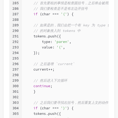
285
// 首先要租的事情是检查圆括号，之后将会被用到 `Call
286
// 我们要检查是不是有左边开括号
287
if
 (char === 
'('
) {
288
289
// 如果是的，我们会把一个有 key 为 type 值为 pa
290
// 的对象推入到 tokens 中
291
    tokens.push({
292
        type: 
'paren'
,
293
        value: 
'('
,
294
    });
295
296
// 之后递增 `current`
297
    current++;
298
299
// 然后进入下次循环
300
continue
;
301
    }
302
303
// 之后我们要寻找右括号，然后重复上文的动作
304
if
 (char === 
')'
) {
305
    tokens.push({