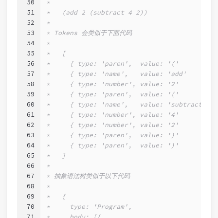
50
*
51
*   (add 2 (subtract 4 2))
52
*
53
* Tokens 会类似于下面代码
54
*
55
*   [
56
*     { type: 'paren',  value: '('        },
57
*     { type: 'name',   value: 'add'      },
58
*     { type: 'number', value: '2'        },
59
*     { type: 'paren',  value: '('        },
60
*     { type: 'name',   value: 'subtract' },
61
*     { type: 'number', value: '4'        },
62
*     { type: 'number', value: '2'        },
63
*     { type: 'paren',  value: ')'        },
64
*     { type: 'paren',  value: ')'        },
65
*   ]
66
*
67
* 抽象语法树类似于以下代码
68
*
69
*   {
70
*     type: 'Program',
71
*     body: [{