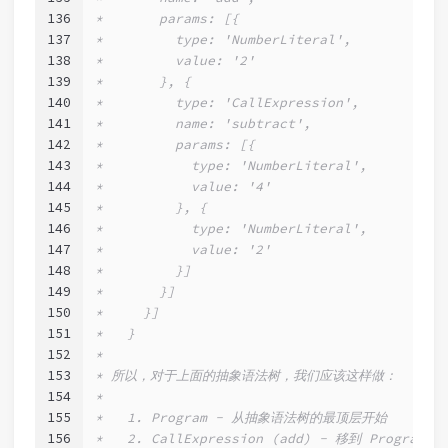
136
*       params: [{
137
*         type: 'NumberLiteral',
138
*         value: '2'
139
*       }, {
140
*         type: 'CallExpression',
141
*         name: 'subtract',
142
*         params: [{
143
*           type: 'NumberLiteral',
144
*           value: '4'
145
*         }, {
146
*           type: 'NumberLiteral',
147
*           value: '2'
148
*         }]
149
*       }]
150
*     }]
151
*   }
152
*
153
* 所以，对于上面的抽象语法树，我们应该这样做：
154
*
155
*   1. Program - 从抽象语法树的最顶层开始
156
*   2. CallExpression (add) - 移到 Progra