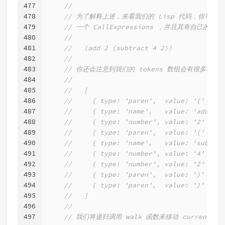
477
//
478
// 为了解释上述，来看我们的 Lisp 代码，你可以看到
479
// 一个 CallExpressions ，并且其有自己的返回
480
//
481
//   (add 2 (subtract 4 2))
482
//
483
// 你还会注意到我们的 tokens 数组会有很多右括号
484
//
485
//   [
486
//     { type: 'paren',  value: '('     
487
//     { type: 'name',   value: 'add'   
488
//     { type: 'number', value: '2'     
489
//     { type: 'paren',  value: '('     
490
//     { type: 'name',   value: 'subtrac
491
//     { type: 'number', value: '4'     
492
//     { type: 'number', value: '2'     
493
//     { type: 'paren',  value: ')'     
494
//     { type: 'paren',  value: ')'     
495
//   ]
496
//
497
// 我们将递归调用 walk 函数来移动 current 指针