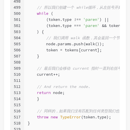
498
499
// 所以我们创建一个 while循环，从左括号开始
500
while
 (
501
        (token.type !== 
'paren'
) ||
502
        (token.type === 
'paren'
 && token.val
503
    ) {
504
// 我们调用 walk 函数，其会返回一个节点，我
505
        node.params.push(walk());
506
        token = tokens[current];
507
    }
508
509
// 最后我们会移动 current 指针一直到右括号
510
    current++;
511
512
// And return the node.
513
return
 node;
514
    }
515
516
// 同样的，如果我们没有匹配到任何类型我们也会抛
517
throw
new
TypeError
(token.type);
518
}
519