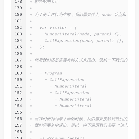
178
* 相匹配的节点
179
*
180
* 为了使上述行为生效，我们需要传入 node 节点和 par
181
*
182
*   var visitor = {
183
*     NumberLiteral(node, parent) {},
184
*     CallExpression(node, parent) {},
185
*   };
186
*
187
* 然后我们还是需要有种方式来推出。设想一下我们的树结
188
*
189
*   - Program
190
*     - CallExpression
191
*       - NumberLiteral
192
*       - CallExpression
193
*         - NumberLiteral
194
*         - NumberLiteral
195
*
196
* 当我们便利到最下面的时候，我们需要接触到最后的分支
197
* 我们需要从中退出。所以，向下遍历我们需要 “进入”，返
198
*
199
*   -> Program (enter)