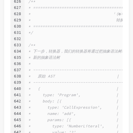
626
/**
627
* ==========================================
628
*                                   ⁽(◍˃̵͈̑ᴗ˂̵͈̑)
629
*                                    转换器!!
630
* ==========================================
631
*/
632
633
/**
634
* 下一步，转换器，我们的转换器将通过把抽象语法树和 visi
635
* 新的抽象语法树
636
*
637
* ------------------------------------------
638
*   原始 AST                          |   
639
* ------------------------------------------
640
*   {                                |   {
641
*     type: 'Program',               |     t
642
*     body: [{                       |     b
643
*       type: 'CallExpression',      |      
644
*       name: 'add',                 |      
645
*       params: [{                   |      
646
*         type: 'NumberLiteral',     |      
647
*         value: '2'                 |      