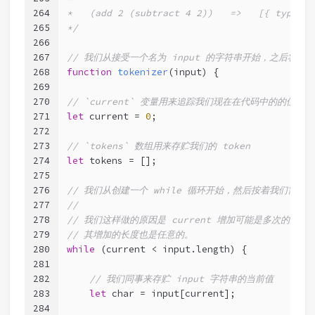
264
*   (add 2 (subtract 4 2))   =>   [{ type: '
265
*/
266
267
// 我们从接受一个名为 input 的字符串开始，之后将设
268
function
tokenizer
(
input
) 
{
269
270
// `current` 变量用来追踪我们现在在代码中的的位置
271
let
 current = 
0
;
272
273
// `tokens` 数组用来存贮我们的 token
274
let
 tokens = [];
275
276
// 我们从创建一个 while 循环开始，然后按着我们需要的长
277
//
278
// 我们这样做的原因是 current 增加可能是多次的并且
279
// 其增加的长度也是任意的。
280
while
 (current < input.length) {
281
282
// 我们同事来存贮 input 字符串的当前值
283
let
 char = input[current];
284