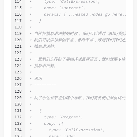
114
*     type: 'CallExpression',
115
*     name: 'subtract',
116
*     params: [...nested nodes go here...],
117
*   }
118
*
119
* 当转换抽象语法树的时候，我们可以通过 添加/删除/替
120
* 我们可以添加新的节点，删除节点，或者我们我们通过当
121
* 抽象语法树。
122
*
123
* 一旦我们选择好了要编译成目标语言，我们就要专注于创
124
* 抽象语法树。
125
*
126
* 遍历
127
* ---------
128
*
129
* 我了给这些节点创建个导航，我们需要使用深度优先遍历
130
*
131
*   {
132
*     type: 'Program',
133
*     body: [{
134
*       type: 'CallExpression',
135
*       name: 'add',