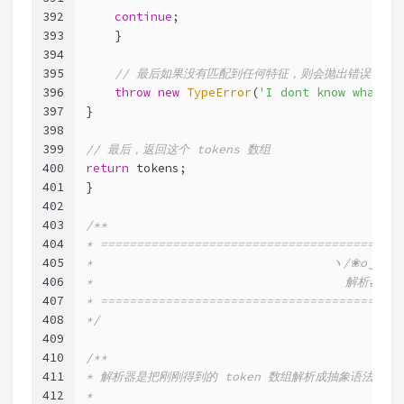
392
continue
;
393
    }
394
395
// 最后如果没有匹配到任何特征，则会抛出错误
396
throw
new
TypeError
(
'I dont know what th
397
}
398
399
// 最后，返回这个 tokens 数组
400
return
 tokens;
401
}
402
403
/**
404
* ==========================================
405
*                                 
406
*                                   解析器!!!
407
* ==========================================
408
*/
409
410
/**
411
* 解析器是把刚刚得到的 token 数组解析成抽象语法树
412
*