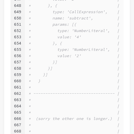
648
*       }, {                         |      
649
*         type: 'CallExpression',    |      
650
*         name: 'subtract',          |      
651
*         params: [{                 |      
652
*           type: 'NumberLiteral',   |      
653
*           value: '4'               |      
654
*         }, {                       |      
655
*           type: 'NumberLiteral',   |      
656
*           value: '2'               |      
657
*         }]                         |      
658
*       }]                           |      
659
*     }]                             |      
660
*   }                                |      
661
*                                    |      
662
* ---------------------------------- |      
663
*                                    |      
664
*                                    |      
665
*                                    |      
666
*  (sorry the other one is longer.)  |      
667
*                                    |      
668
*                                    |     }