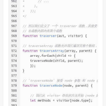
562
*       // ...
563
*     },
564
*   });
565
*/
566
567
// 所以我们定义了 一个 traverser 函数，其接受 ast
568
// 在函数内部内有两个函数
569
function
traverser
(
ast, visitor
) 
{
570
571
// traverseArray 函数允许我们遍历完整个数组，并调用
572
function
traverseArray
(
array, parent
) 
{
573
    array.forEach(
child
 =>
 {
574
    traverseNode(child, parent);
575
    });
576
}
577
578
// `traverseNode` 接受 node 参数 和 node 的
579
function
traverseNode
(
node, parent
) 
{
580
581
// 我们从 visitor 存在的方法开始（node 的类型
582
let
 methods = visitor[node.type];
583