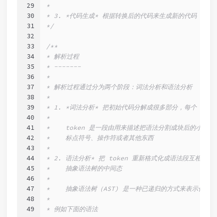
29
*
30
* 3. *代码生成* 根据转换后的代码来生成新的代码
31
*/
32
33
/**
34
* 解析过程
35
* -------
36
*
37
* 解析过程通过分为两个阶段：词法分析和语法分析
38
*
39
* 1. *词法分析* 把初始代码分解成很多部分，每个 to
40
*
41
*    token 是一段由用来描述把语法分割成块后的小
42
*    标点符号、操作符或者其他东西
43
*
44
* 2. 语法分析* 把 token 重新格式化成语法段互相
45
*    抽象语法树的中间态
46
*
47
*    抽象语法树（AST) 是一种已递归的方式来表示代
48
*
49
* 例如下面的语法