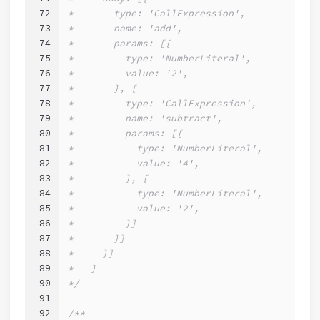
72
*       type: 'CallExpression',
73
*       name: 'add',
74
*       params: [{
75
*         type: 'NumberLiteral',
76
*         value: '2',
77
*       }, {
78
*         type: 'CallExpression',
79
*         name: 'subtract',
80
*         params: [{
81
*           type: 'NumberLiteral',
82
*           value: '4',
83
*         }, {
84
*           type: 'NumberLiteral',
85
*           value: '2',
86
*         }]
87
*       }]
88
*     }]
89
*   }
90
*/
91
92
/**