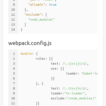
9
"allowJs"
: 
true
10
  },
11
"exclude"
: [
12
"node_modules"
13
  ]
14
}
webpack.config.js
1
module
: {
2
	rules: [{
3
		test: 
/\.(jsx|js)$/
,
4
		use: [{
5
			loader: 
"babel-loader
6
		}]
7
	}, {
8
		test: 
/\.(tsx|ts)$/
,
9
		loader:
"ts-loader"
,
10
		exclude:
"/node_modules/"
11
	}]