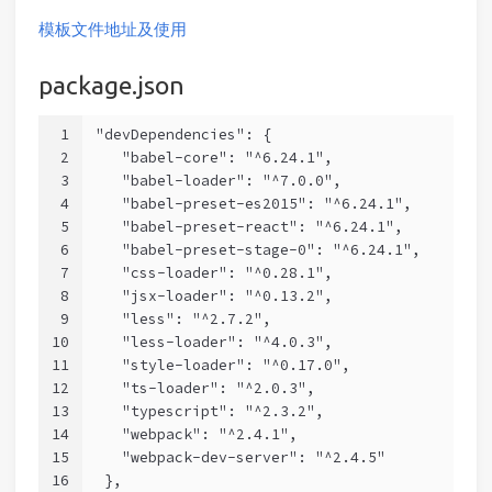
模板文件地址及使用
package.json
1
"devDependencies": {
2
   "babel-core": "^6.24.1",
3
   "babel-loader": "^7.0.0",
4
   "babel-preset-es2015": "^6.24.1",
5
   "babel-preset-react": "^6.24.1",
6
   "babel-preset-stage-0": "^6.24.1",
7
   "css-loader": "^0.28.1",
8
   "jsx-loader": "^0.13.2",
9
   "less": "^2.7.2",
10
   "less-loader": "^4.0.3",
11
   "style-loader": "^0.17.0",
12
   "ts-loader": "^2.0.3",
13
   "typescript": "^2.3.2",
14
   "webpack": "^2.4.1",
15
   "webpack-dev-server": "^2.4.5"
16
 },