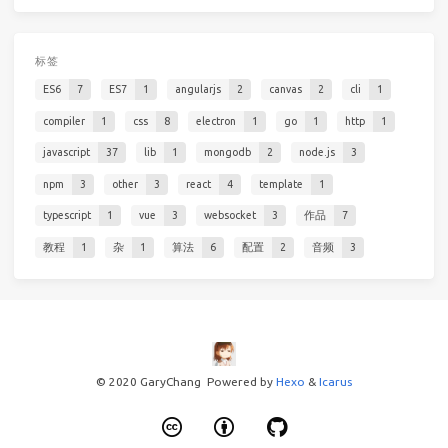
标签
ES6
7
ES7
1
angularjs
2
canvas
2
cli
1
compiler
1
css
8
electron
1
go
1
http
1
javascript
37
lib
1
mongodb
2
node.js
3
npm
3
other
3
react
4
template
1
typescript
1
vue
3
websocket
3
作品
7
教程
1
杂
1
算法
6
配置
2
音频
3
© 2020 GaryChang Powered by
Hexo
&
Icarus