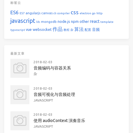
标签云
css
ES6
angularjs
canvas
ES7
cli
compiler
electron
go
http
javascript
react
node.js
npm
other
mongodb
lib
template
作品
算法
vue
websocket
音频
配置
typescript
教程
杂
最新文章
2018-02-03
音频编码与容器关系
杂
2018-02-03
音频可视化与音频处理
JAVASCRIPT
2018-02-03
使用 audioContext 演奏音乐
JAVASCRIPT