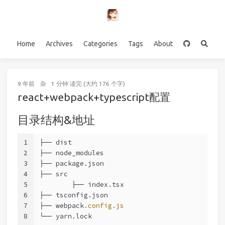
Home
Archives
Categories
Tags
About
9 年前
杂
1 分钟 读完 (大约 176 个字)
react+webpack+typescript配置
目录结构&地址
1
├── dist
2
├── node_modules
3
├── package.json
4
├── src
5
	├── index.tsx
6
├── tsconfig.json
7
├── webpack
.config
.js
8
└── yarn.lock