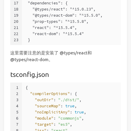
17
 "dependencies": {
18
   "@types/react": "^15.0.23",
19
   "@types/react-dom": "^15.5.0",
20
   "prop-types": "^15.5.8",
21
   "react": "^15.5.4",
22
   "react-dom": "^15.5.4"
23
 }
这里需要注意的是安装了 @types/react和
@types/react-dom。
tsconfig.json
1
{
2
"compilerOptions"
: {
3
"outDir"
: 
"./dist/"
,
4
"sourceMap"
: 
true
,
5
"noImplicitAny"
: 
true
,
6
"module"
: 
"commonjs"
,
7
"target"
: 
"es5"
,
8
"jsx"
: 
"react"
,