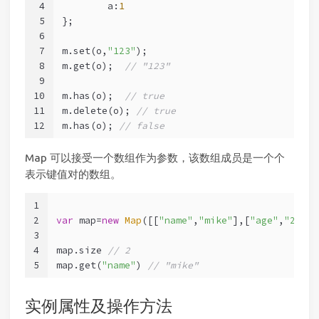
4
	a:
1
5
};
6
7
m.set(o,
"123"
);
8
m.get(o);  
// "123"
9
10
m.has(o);  
// true
11
m.delete(o); 
// true
12
m.has(o); 
// false
Map 可以接受一个数组作为参数，该数组成员是一个个
表示键值对的数组。
1
2
var
 map=
new
Map
([[
"name"
,
"mike"
],[
"age"
,
"21"
]]
3
4
map.size 
// 2
5
map.get(
"name"
) 
// "mike"
实例属性及操作方法