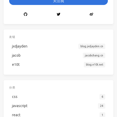
关注我
友链
jxdjayden
blog.jxdjayden.cn
jacob
jacobchang.cn
e10t
blog.e10t.net
分类
css
6
javascript
24
react
1