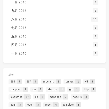
十月 2016
2
九月 2016
5
八月 2016
16
七月 2016
2
五月 2016
2
四月 2016
1
一月 2016
2
标签
ES6
7
ES7
1
angularjs
2
canvas
2
cli
1
compiler
1
css
8
electron
1
go
1
http
1
javascript
37
lib
1
mongodb
2
node.js
3
npm
3
other
3
react
4
template
1