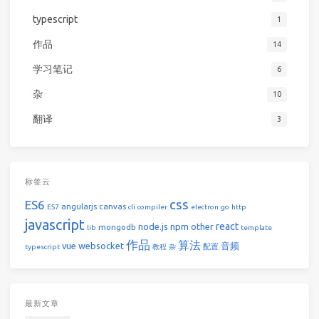
typescript
1
作品
14
学习笔记
6
杂
10
翻译
3
标签云
css
ES6
angularjs
canvas
ES7
cli
compiler
electron
go
http
javascript
react
node.js
npm
other
mongodb
lib
template
作品
算法
vue
websocket
音频
配置
typescript
教程
杂
最新文章